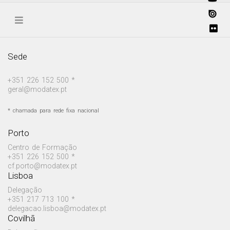
Sede
+351 226 152 500 *
geral@modatex.pt
* chamada para rede fixa nacional
Porto
Centro de Formação
+351 226 152 500 *
cf.porto@modatex.pt
Lisboa
Delegação
+351 217 713 100 *
delegacao.lisboa@modatex.pt
Covilhã