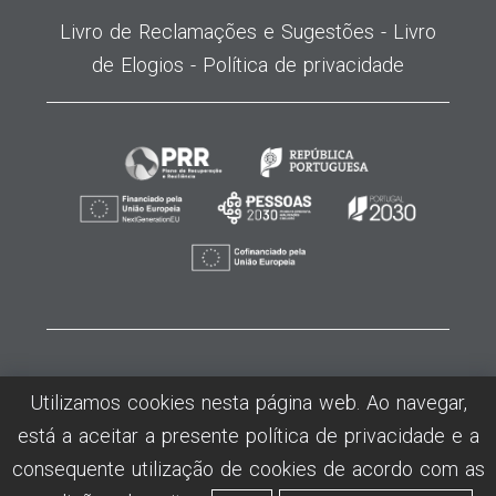
Livro de Reclamações e Sugestões -
Livro
de Elogios -
Política de privacidade
©2026
MODATEX
- Centro de Formação Profissional da Insdustria Téxtil,
Utilizamos cookies nesta página web. Ao navegar,
Vestuário, Confecção e Lanifícios - Todos os direitos reservados -
está a aceitar a presente política de privacidade e a
Desenvolvido por Humansoft
consequente utilização de cookies de acordo com as