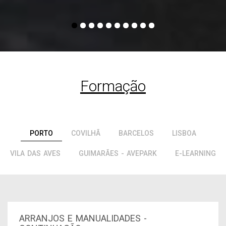
Formação
PORTO
COVILHÃ
BARCELOS
LISBOA
VILA DAS AVES
GUIMARÃES - AVEPARK
E-LEARNING
ARRANJOS E MANUALIDADES -