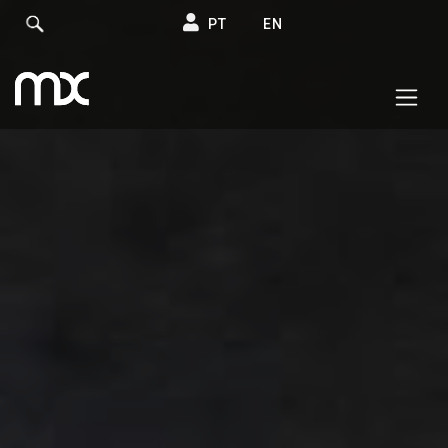
PT
EN