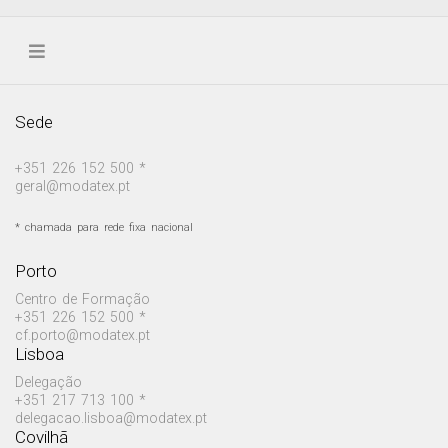
Sede
+351 226 152 500 *
geral@modatex.pt
* chamada para rede fixa nacional
Porto
Centro de Formação
+351 226 152 500 *
cf.porto@modatex.pt
Lisboa
Delegação
+351 217 713 100 *
delegacao.lisboa@modatex.pt
Covilhã