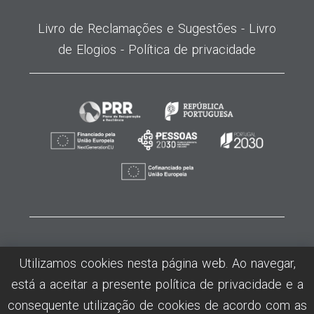
Livro de Reclamações e Sugestões -
Livro
de Elogios -
Política de privacidade
©2026
MODATEX
- Centro de Formação Profissional da Insdustria Téxtil,
Utilizamos cookies nesta página web. Ao navegar,
Vestuário, Confecção e Lanifícios - Todos os direitos reservados -
está a aceitar a presente política de privacidade e a
Desenvolvido por Humansoft
consequente utilização de cookies de acordo com as