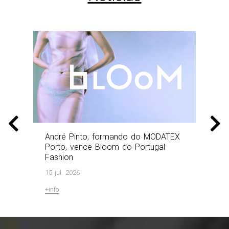
Prev
Next
André Pinto, formando do MODATEX
Tal
Porto, vence Bloom do Portugal
pri
Fashion
SO
Mo
15 jul. 2026
14 j
+info
+inf