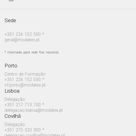
Sede
+351 226 152 500 *
geral@modatex.pt
* chamada para rede fixa nacional
Porto
Centro de Formação
+351 226 152 500 *
cf.porto@modatex.pt
Lisboa
Delegação
+351 217 713 100 *
delegacao.lisboa@modatex.pt
Covilhã
Delegação
+351 275 320 300 *
delegacao.covilha@modatex.pt