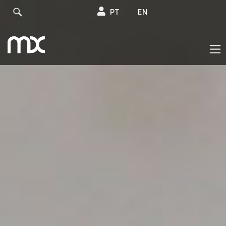
PT
EN