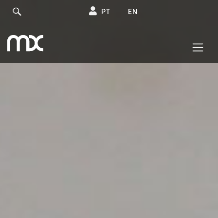
PT
EN