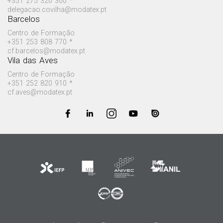
+351 275 320 300 *
delegacao.covilha@modatex.pt
Barcelos
Centro de Formação
+351 253 808 770 *
cf.barcelos@modatex.pt
Vila das Aves
Centro de Formação
+351 252 820 910 *
cf.aves@modatex.pt