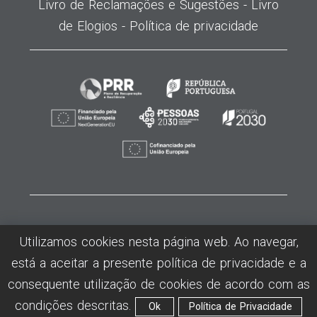
Livro de Reclamações e Sugestões -
Livro
de Elogios -
Política de privacidade
©2026
MODATEX
- Centro de Formação Profissional da Insdustria Téxtil,
Utilizamos cookies nesta página web. Ao navegar,
Vestuário, Confecção e Lanifícios - Todos os direitos reservados -
está a aceitar a presente política de privacidade e a
Desenvolvido por Humansoft
consequente utilização de cookies de acordo com as
condições descritas.
Ok
Política de Privacidade