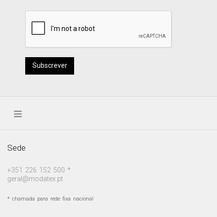
Subscrever
Sede
+351 226 152 500 *
geral@modatex.pt
* chamada para rede fixa nacional