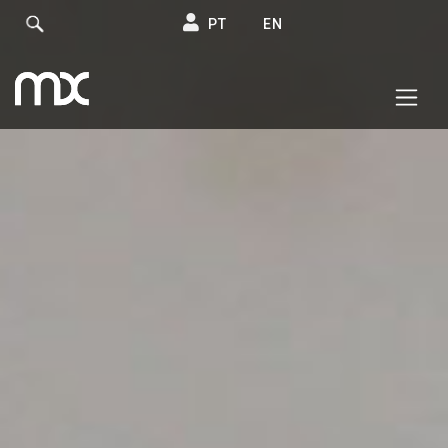
PT
EN