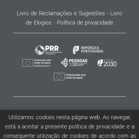
Livro de Reclamações e Sugestões -
Livro
de Elogios -
Política de privacidade
©2026
MODATEX
- Centro de Formação Profissional da Insdustria Téxtil,
Utilizamos cookies nesta página web. Ao navegar,
Vestuário, Confecção e Lanifícios - Todos os direitos reservados -
está a aceitar a presente política de privacidade e a
Desenvolvido por Humansoft
consequente utilização de cookies de acordo com as