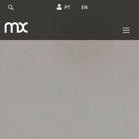
PT
EN