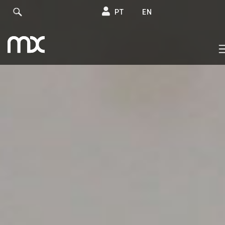
PT
EN