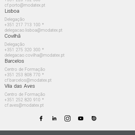
cf.porto@modatex.pt
Lisboa
Delegação
+351 217 713 100 *
delegacao.lisboa@modatex.pt
Covilhã
Delegação
+351 275 320 300 *
delegacao.covilha@modatex.pt
Barcelos
Centro de Formação
+351 253 808 770 *
cf.barcelos@modatex.pt
Vila das Aves
Centro de Formação
+351 252 820 910 *
cf.aves@modatex.pt