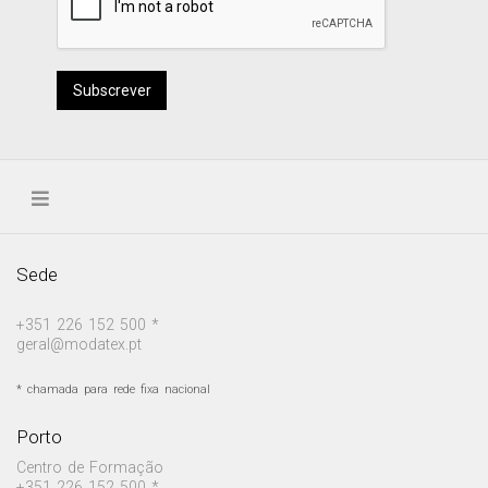
Subscrever
Sede
+351 226 152 500 *
geral@modatex.pt
* chamada para rede fixa nacional
Porto
Centro de Formação
+351 226 152 500 *