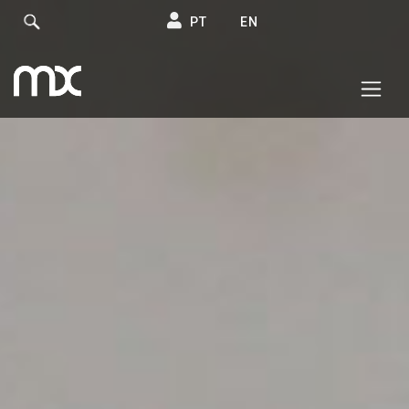
PT
EN