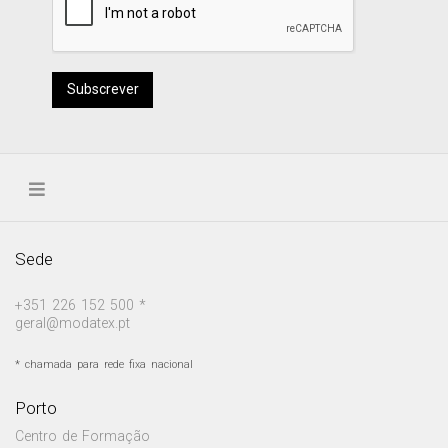
Subscrever
Sede
+351 226 152 500 *
geral@modatex.pt
* chamada para rede fixa nacional
Porto
Centro de Formação