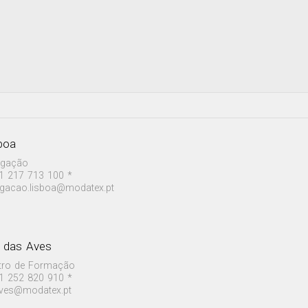
boa
egação
1 217 713 100 *
egacao.lisboa@modatex.pt
a das Aves
tro de Formação
1 252 820 910 *
aves@modatex.pt