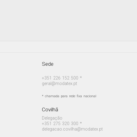
Sede
+351 226 152 500 *
geral@modatex.pt
* chamada para rede fixa nacional
Covilhã
Delegação
+351 275 320 300 *
delegacao.covilha@modatex.pt