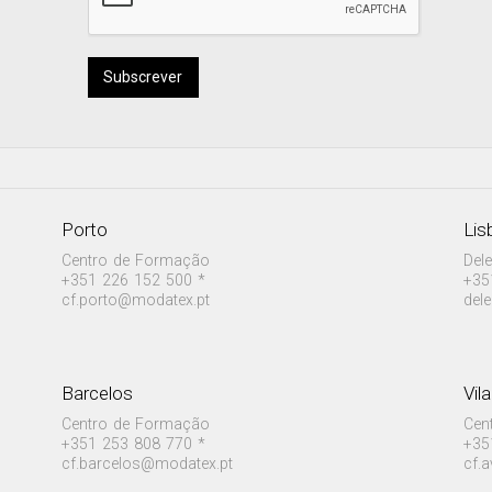
Subscrever
Porto
Lis
Centro de Formação
Del
+351 226 152 500 *
+35
cf.porto@modatex.pt
del
Barcelos
Vil
Centro de Formação
Cen
+351 253 808 770 *
+35
cf.barcelos@modatex.pt
cf.