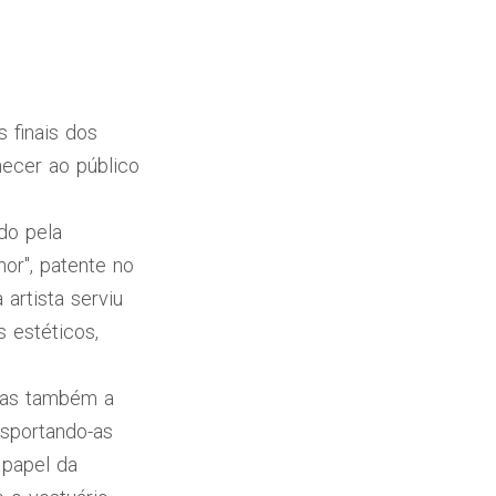
 finais dos
ecer ao público
do pela
or", patente no
artista serviu
 estéticos,
 mas também a
nsportando-as
 papel da