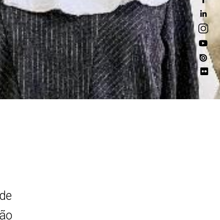
 de
ção