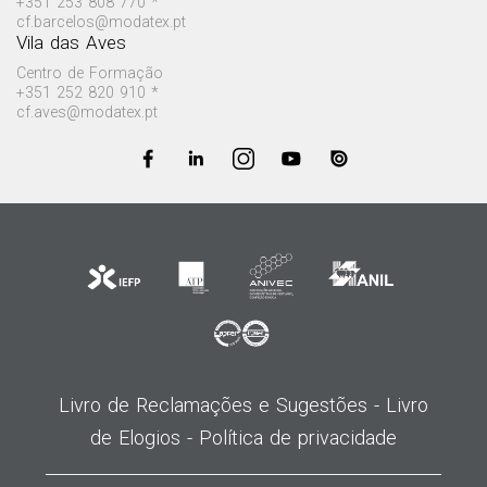
+351 253 808 770 *
cf.barcelos@modatex.pt
Vila das Aves
Centro de Formação
+351 252 820 910 *
cf.aves@modatex.pt
Livro de Reclamações e Sugestões -
Livro
de Elogios -
Política de privacidade