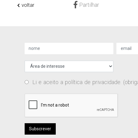
Partilhar
voltar
Li e aceito a
política de privacidade
. (obrig
Subscrever