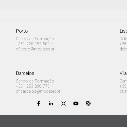
Porto
Lis
Centro de Formação
Del
+351 226 152 500 *
+35
cf.porto@modatex.pt
del
Barcelos
Vil
Centro de Formação
Cen
+351 253 808 770 *
+35
cf.barcelos@modatex.pt
cf.