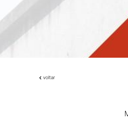
voltar
M