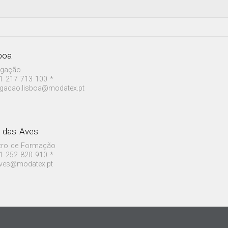
boa
egação
1 217 713 100 *
egacao.lisboa@modatex.pt
a das Aves
tro de Formação
1 252 820 910 *
aves@modatex.pt