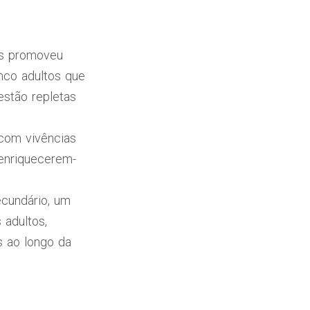
es promoveu
nco adultos que
estão repletas
 com vivências
 enriquecerem-
ecundário, um
 adultos,
s ao longo da