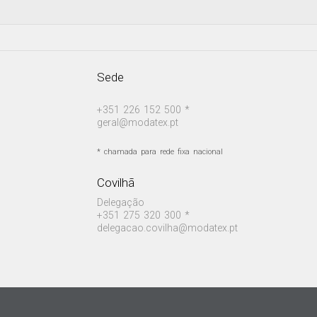
Sede
+351 226 152 500 *
geral@modatex.pt
* chamada para rede fixa nacional
Covilhã
Delegação
+351 275 320 300 *
delegacao.covilha@modatex.pt