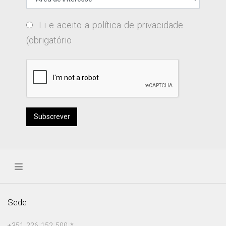
Li e aceito a
política de privacidade
.
(obrigatório
Subscrever
Sede
+351 226 152 500 *