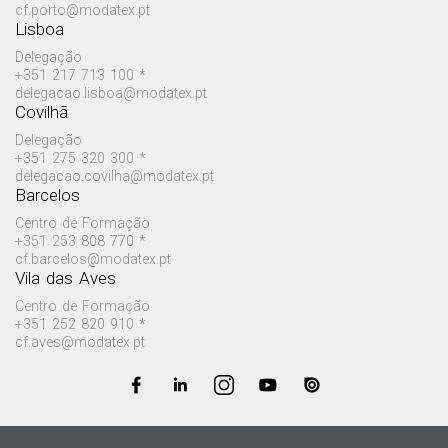
cf.porto@modatex.pt
Lisboa
Delegação
+351 217 713 100 *
delegacao.lisboa@modatex.pt
Covilhã
Delegação
+351 275 320 300 *
delegacao.covilha@modatex.pt
Barcelos
Centro de Formação
+351 253 808 770 *
cf.barcelos@modatex.pt
Vila das Aves
Centro de Formação
+351 252 820 910 *
cf.aves@modatex.pt