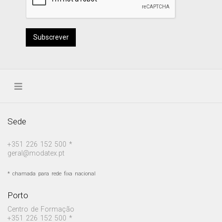
Subscrever
Sede
+351 226 152 500 *
geral@modatex.pt
* chamada para rede fixa nacional
Porto
Centro de Formação
+351 226 152 500 *