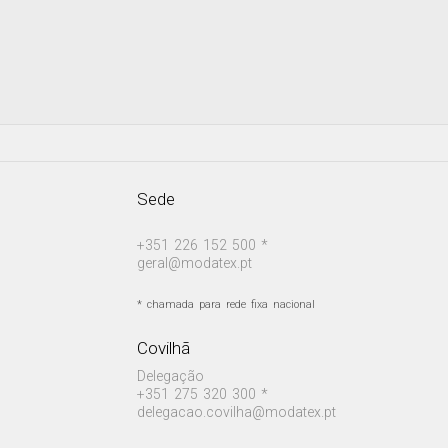
Sede
+351 226 152 500 *
geral@modatex.pt
* chamada para rede fixa nacional
Covilhã
Delegação
+351 275 320 300 *
delegacao.covilha@modatex.pt