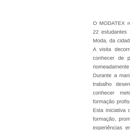
O MODATEX rec
22 estudantes 
Moda, da cidade
A visita deco
conhecer de p
nomeadamente 
Durante a manh
trabalho dese
conhecer met
formação profis
Esta iniciativa
formação, prom
experiências e