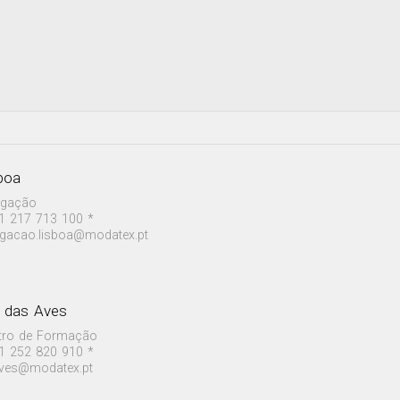
boa
egação
1 217 713 100 *
egacao.lisboa@modatex.pt
a das Aves
tro de Formação
1 252 820 910 *
aves@modatex.pt