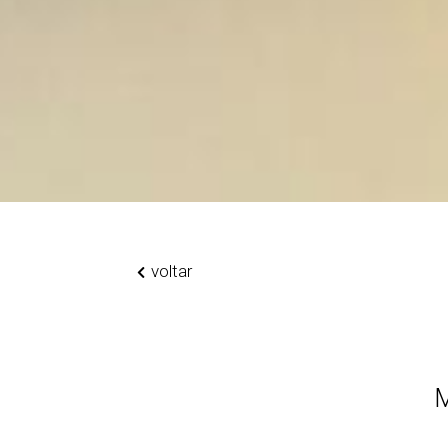
voltar
M