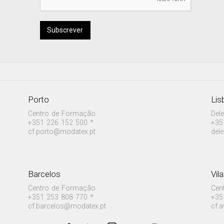
Subscrever
Porto
Lis
Centro de Formação
Del
+351 226 152 500 *
+35
cf.porto@modatex.pt
del
Barcelos
Vil
Centro de Formação
Cen
+351 253 808 770 *
+35
cf.barcelos@modatex.pt
cf.