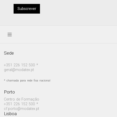
Subscrever
Sede
+351 226 152 500 *
geral@modatex.pt
* chamada para rede fixa nacional
Porto
Centro de Formação
+351 226 152 500 *
cf.porto@modatex.pt
Lisboa