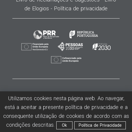
de Elogios -
Política de privacidade
©2026
MODATEX
- Centro de Formação Profissional da Insdustria Téxtil,
Utilizamos cookies nesta página web. Ao navegar,
Vestuário, Confecção e Lanifícios - Todos os direitos reservados -
está a aceitar a presente política de privacidade e a
Desenvolvido por Humansoft
consequente utilização de cookies de acordo com as
condições descritas.
Ok
Política de Privacidade