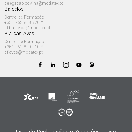
delegacao.covilha@modatex.pt
Barcelos
Centro de Formação
+351 253 808 770 *
cf.barcelos@modatex.pt
Vila das Aves
Centro de Formação
+351 252 820 910 *
cf.aves@modatex.pt
Livro de Reclamações e Sugestões -
Livro